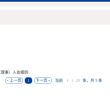
（理事）入会细则
« 上一页
1
下一页 »
当前
/
条，共 5 条